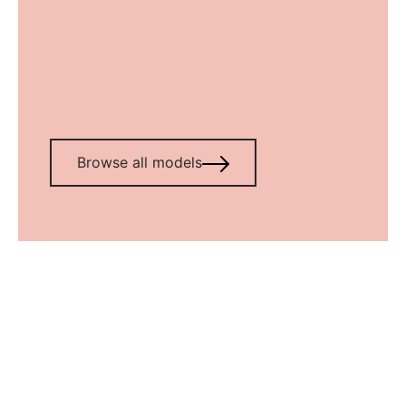
size
S
M
L
Clear
Browse all models