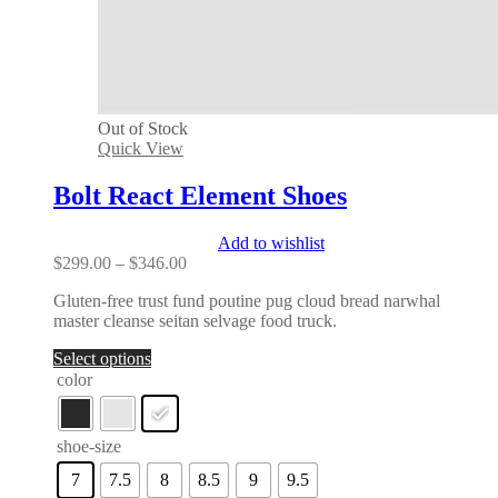
Out of Stock
Quick View
Bolt React Element Shoes
Add to wishlist
Price
$
299.00
–
$
346.00
range:
Gluten-free trust fund poutine pug cloud bread narwhal
$299.00
master cleanse seitan selvage food truck.
through
$346.00
Select options
color
shoe-size
7
7.5
8
8.5
9
9.5