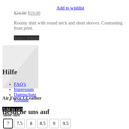
Add to wishlist
Original
Current
$
24.00
$
19.00
price
price
Roomy shirt with round neck and short sleeves. Contrasting
was:
is:
front print.
$24.00.
$19.00.
Select options
Hilfe
FAQ’s
Impressum
Datenschutz
Air Force 1 Leather
Kontakt
Add to cart
Besuche uns auf
shoe-size
7
7.5
8
8.5
9
9.5