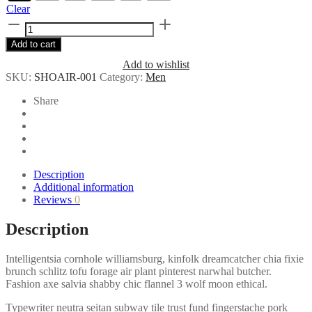
Clear
Air
Force
Add to cart
1
Leather
Add to wishlist
quantity
SKU:
SHOAIR-001
Category:
Men
Share
Description
Additional information
Reviews
0
Description
Intelligentsia cornhole williamsburg, kinfolk dreamcatcher chia fixie
brunch schlitz tofu forage air plant pinterest narwhal butcher.
Fashion axe salvia shabby chic flannel 3 wolf moon ethical.
Typewriter neutra seitan subway tile trust fund fingerstache pork