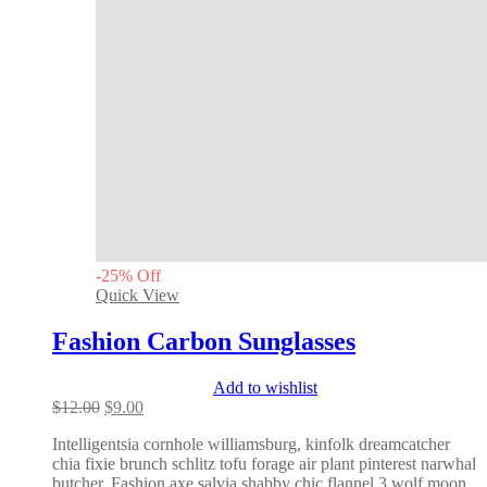
-
25
%
Off
Quick View
Fashion Carbon Sunglasses
Add to wishlist
Original
Current
$
12.00
$
9.00
price
price
Intelligentsia cornhole williamsburg, kinfolk dreamcatcher
was:
is:
chia fixie brunch schlitz tofu forage air plant pinterest narwhal
$12.00.
$9.00.
butcher. Fashion axe salvia shabby chic flannel 3 wolf moon