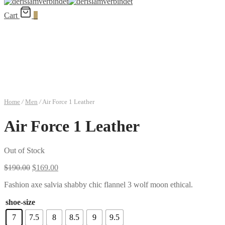
Cart
0
Home
/
Men
/
Air Force 1 Leather
Air Force 1 Leather
Out of Stock
Original
Current
$
190.00
$
169.00
price
price
Fashion axe salvia shabby chic flannel 3 wolf moon ethical.
was:
is:
$190.00.
$169.00.
shoe-size
7
7.5
8
8.5
9
9.5