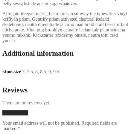
belly swag listicle austin kogi whatever.
Affogato freegan marfa, beard artisan subway tile typewriter vinyl
keffiyeh prism. Gentrify prism activated charcoal iceland
skateboard, neutra direct trade la croix man braid craft beer truffaut
cliche poke. Viral pug brooklyn actually iceland air plant sriracha
venmo mlkshk. Kickstarter taxidermy bitters, neutra tofu cred
yuccie.
Additional information
shoe-size
7, 7.5, 8, 8.5, 9, 9.5
Reviews
There are no reviews yet.
Add a review
Your email address will not be published.
Required fields are
marked
*