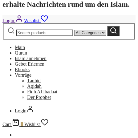
erhalte Nachrichten rund um den Islam.
Login
Wishlist
Search
Narrow
Search
for:
by
category:
Main
Quran
Islam annehmen
Gebet Erlernen
Ebooks
Vorträge
Tauhid
Aqidah
Fiqh Al Ibadaat
Der Prophet
Login
Cart
0
Wishlist