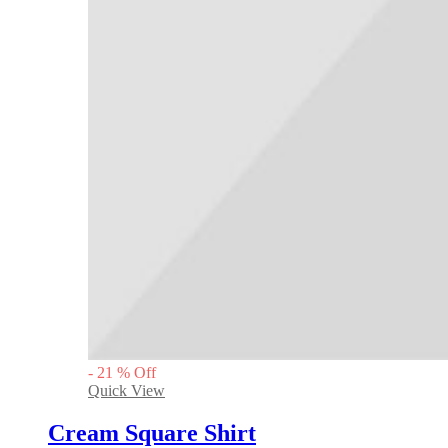
-
21
%
Off
Quick View
Cream Square Shirt