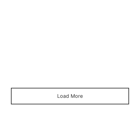
Post Format Image. A single image on top. Similar to
default standard post but with an image icon on the
blog.
Load More