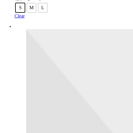
S
M
L
Clear