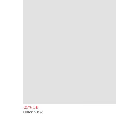
-
25
%
Off
Quick View