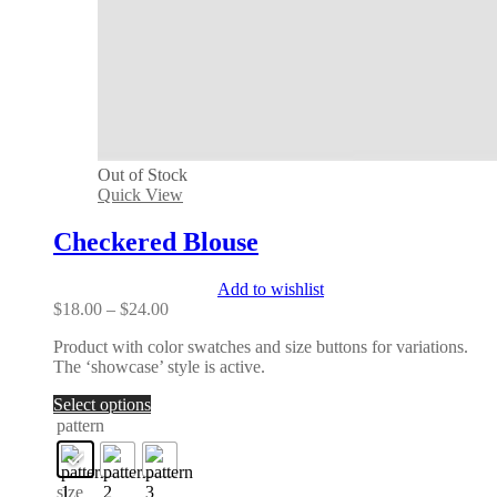
Out of Stock
Quick View
Checkered Blouse
Add to wishlist
Price
$
18.00
–
$
24.00
range:
Product with color swatches and size buttons for variations.
$18.00
The ‘showcase’ style is active.
through
$24.00
Select options
pattern
size