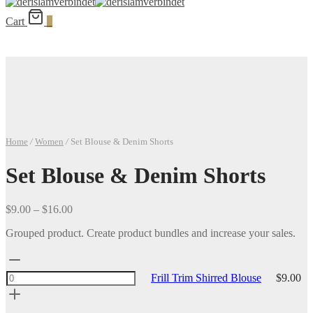
Cart
0
Home
/
Women
/
Set Blouse & Denim Shorts
Set Blouse & Denim Shorts
Price
$
9.00
–
$
16.00
range:
Grouped product. Create product bundles and increase your sales.
$9.00
through
Frill
$16.00
Trim
Frill Trim Shirred Blouse
$
9.00
Shirred
Blouse
quantity
Ripped