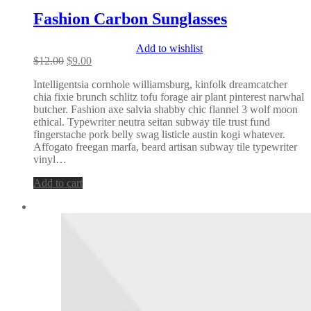
Fashion Carbon Sunglasses
Add to wishlist
Original
Current
$
12.00
$
9.00
price
price
Intelligentsia cornhole williamsburg, kinfolk dreamcatcher
was:
is:
chia fixie brunch schlitz tofu forage air plant pinterest narwhal
$12.00.
$9.00.
butcher. Fashion axe salvia shabby chic flannel 3 wolf moon
ethical. Typewriter neutra seitan subway tile trust fund
fingerstache pork belly swag listicle austin kogi whatever.
Affogato freegan marfa, beard artisan subway tile typewriter
vinyl…
Add to cart