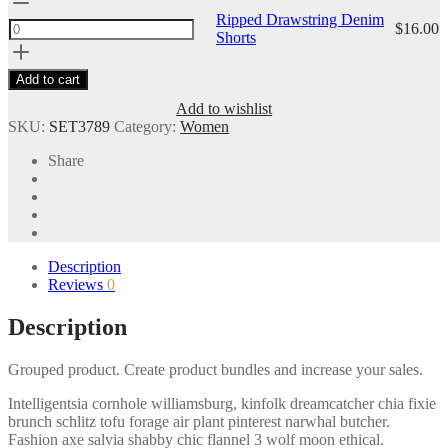
Drawstring
Ripped Drawstring Denim
$
16.00
Denim
Shorts
Shorts
quantity
Add to cart
Add to wishlist
SKU:
SET3789
Category:
Women
Share
Description
Reviews
0
Description
Grouped product. Create product bundles and increase your sales.
Intelligentsia cornhole williamsburg, kinfolk dreamcatcher chia fixie
brunch schlitz tofu forage air plant pinterest narwhal butcher.
Fashion axe salvia shabby chic flannel 3 wolf moon ethical.