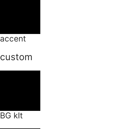
accent
custom
BG kIt